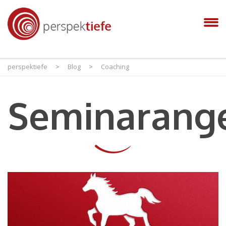
perspektiefe
>
Blog
>
Coaching
Seminarang